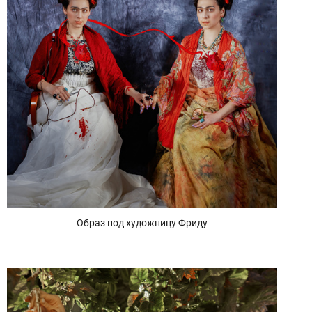
Образ под художницу Фриду